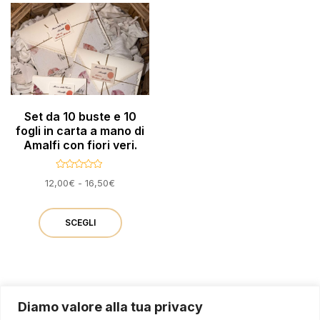
varianti.
varianti
Le
Le
opzioni
opzion
possono
posso
essere
essere
Set da 10 buste e 10
scelte
scelte
fogli in carta a mano di
nella
nella
Amalfi con fiori veri.
pagina
pagina
V
Fascia
12,00
€
-
16,50
€
a
del
del
l
di
Questo
u
prodotto
prodot
t
prezzo:
a
prodotto
SCEGLI
da
t
o
12,00€
ha
0
s
a
u
più
16,50€
5
varianti.
Diamo valore alla tua privacy
Le