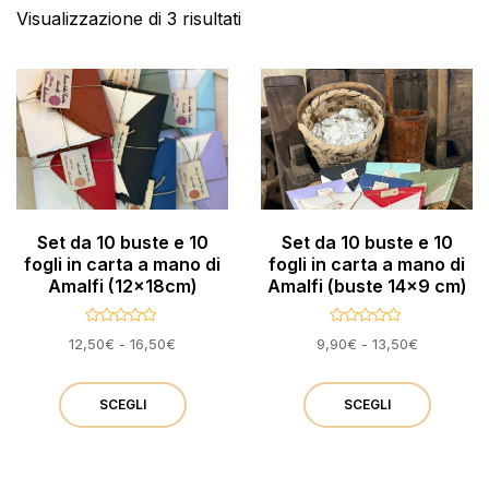
Visualizzazione di 3 risultati
Set da 10 buste e 10
Set da 10 buste e 10
fogli in carta a mano di
fogli in carta a mano di
Amalfi (12x18cm)
Amalfi (buste 14×9 cm)
V
V
Fascia
Fascia
12,50
€
-
16,50
€
9,90
€
-
13,50
€
a
a
l
l
di
di
Questo
Questo
u
u
t
prezzo:
t
prezzo:
a
a
prodotto
prodot
SCEGLI
SCEGLI
da
da
t
t
o
o
12,50€
9,90€
ha
ha
0
0
s
a
s
a
u
u
più
più
16,50€
13,50€
5
5